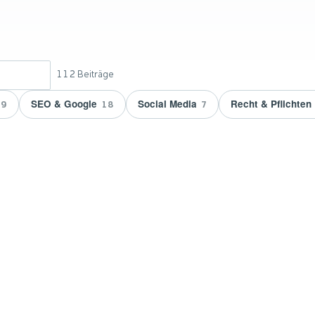
112
Beiträge
SEO & Google
Social Media
Recht & Pflichten
9
18
7
 doppelt
vicepartner