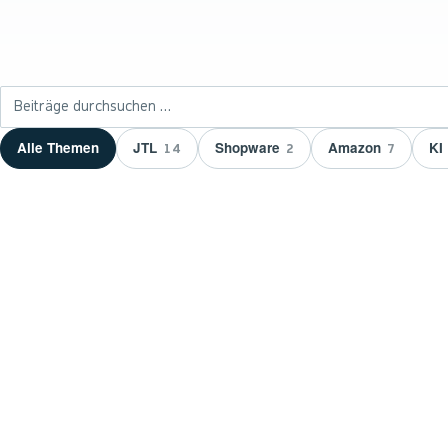
Beiträge durchsuchen
JTL
Shopware
Amazon
KI
Alle Themen
14
2
7
NEUESTER BEITRAG ·
JTL
JTL zeichnet wnm
aus: 15 Jahre Ser