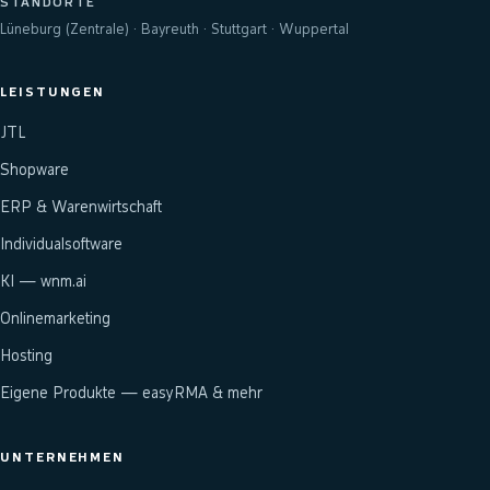
STANDORTE
Lüneburg (Zentrale) · Bayreuth · Stuttgart · Wuppertal
LEISTUNGEN
JTL
Shopware
ERP & Warenwirtschaft
Individualsoftware
KI — wnm.ai
Onlinemarketing
Hosting
Eigene Produkte — easyRMA & mehr
UNTERNEHMEN