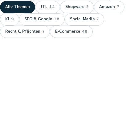
Alle Themen
JTL
Shopware
Amazon
14
2
7
KI
SEO & Google
Social Media
9
18
7
Recht & Pflichten
E-Commerce
7
48
NEUESTER BEITRAG ·
JTL
JTL zeichnet wnm doppelt aus:
15 Jahre Servicepartner &
Platinum-Status
JTL hat wnm 2026 doppelt ausgezeichnet: für 15
Jahre Partnerschaft als JTL-Servicepartner und mit
dem Platinum-Status — der höchsten Stufe im