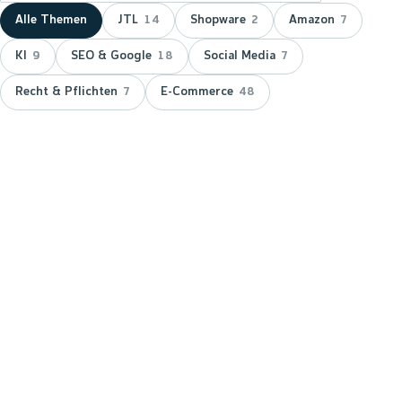
Alle Themen
JTL
Shopware
Amazon
14
2
7
KI
SEO & Google
Social Media
9
18
7
Recht & Pflichten
E-Commerce
7
48
NEUESTER BEITRAG ·
JTL
JTL zeichnet wnm doppelt aus:
15 Jahre Servicepartner &
Platinum-Status
JTL hat wnm 2026 doppelt ausgezeichnet: für 15
Jahre Partnerschaft als JTL-Servicepartner und mit
dem Platinum-Status — der höchsten Stufe im