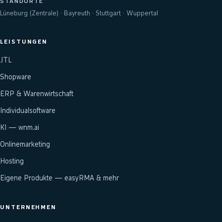
STANDORTE
Lüneburg (Zentrale) · Bayreuth · Stuttgart · Wuppertal
LEISTUNGEN
JTL
Shopware
ERP & Warenwirtschaft
Individualsoftware
KI — wnm.ai
Onlinemarketing
Hosting
Eigene Produkte — easyRMA & mehr
UNTERNEHMEN