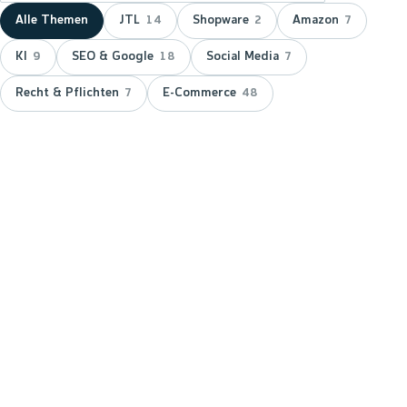
Alle Themen
JTL
Shopware
Amazon
14
2
7
KI
SEO & Google
Social Media
9
18
7
Recht & Pflichten
E-Commerce
7
48
NEUESTER BEITRAG ·
JTL
JTL zeichnet wnm doppelt aus:
15 Jahre Servicepartner &
Platinum-Status
JTL hat wnm 2026 doppelt ausgezeichnet: für 15
Jahre Partnerschaft als JTL-Servicepartner und mit
dem Platinum-Status — der höchsten Stufe im