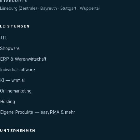
STANDORTE
Lüneburg (Zentrale) · Bayreuth · Stuttgart · Wuppertal
LEISTUNGEN
JTL
Shopware
ERP & Warenwirtschaft
Individualsoftware
KI — wnm.ai
Onlinemarketing
Hosting
Eigene Produkte — easyRMA & mehr
UNTERNEHMEN