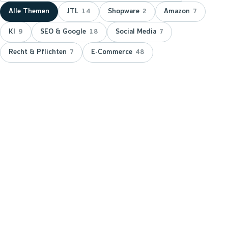
Alle Themen
JTL
Shopware
Amazon
14
2
7
KI
SEO & Google
Social Media
9
18
7
Recht & Pflichten
E-Commerce
7
48
NEUESTER BEITRAG ·
JTL
JTL zeichnet wnm doppelt aus:
15 Jahre Servicepartner &
Platinum-Status
JTL hat wnm 2026 doppelt ausgezeichnet: für 15
Jahre Partnerschaft als JTL-Servicepartner und mit
dem Platinum-Status — der höchsten Stufe im