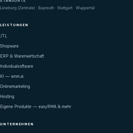
STANDORTE
Lüneburg (Zentrale) · Bayreuth · Stuttgart · Wuppertal
LEISTUNGEN
JTL
Shopware
ERP & Warenwirtschaft
Individualsoftware
KI — wnm.ai
Onlinemarketing
Hosting
Eigene Produkte — easyRMA & mehr
UNTERNEHMEN