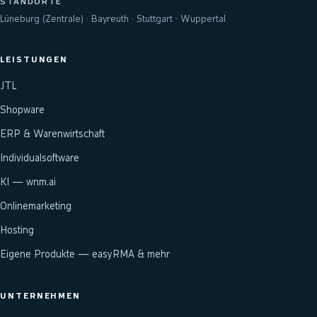
STANDORTE
Lüneburg (Zentrale) · Bayreuth · Stuttgart · Wuppertal
LEISTUNGEN
JTL
Shopware
ERP & Warenwirtschaft
Individualsoftware
KI — wnm.ai
Onlinemarketing
Hosting
Eigene Produkte — easyRMA & mehr
UNTERNEHMEN