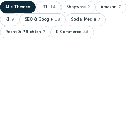
Alle Themen
JTL
Shopware
Amazon
14
2
7
KI
SEO & Google
Social Media
9
18
7
Recht & Pflichten
E-Commerce
7
48
NEUESTER BEITRAG ·
JTL
JTL zeichnet wnm doppelt aus:
15 Jahre Servicepartner &
Platinum-Status
JTL hat wnm 2026 doppelt ausgezeichnet: für 15
Jahre Partnerschaft als JTL-Servicepartner und mit
dem Platinum-Status — der höchsten Stufe im