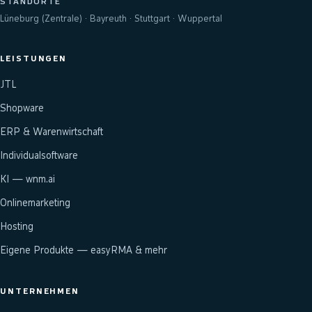
STANDORTE
Lüneburg (Zentrale) · Bayreuth · Stuttgart · Wuppertal
LEISTUNGEN
JTL
Shopware
ERP & Warenwirtschaft
Individualsoftware
KI — wnm.ai
Onlinemarketing
Hosting
Eigene Produkte — easyRMA & mehr
UNTERNEHMEN