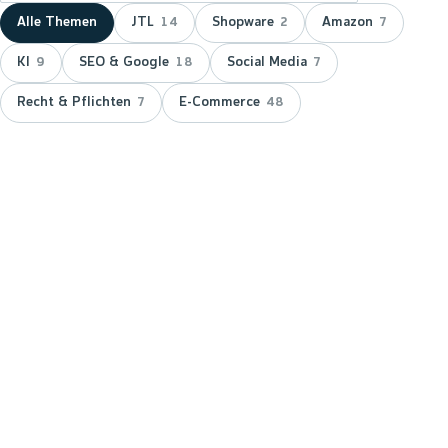
Alle Themen
JTL
Shopware
Amazon
14
2
7
KI
SEO & Google
Social Media
9
18
7
Recht & Pflichten
E-Commerce
7
48
NEUESTER BEITRAG ·
JTL
JTL zeichnet wnm doppelt aus:
15 Jahre Servicepartner &
Platinum-Status
JTL hat wnm 2026 doppelt ausgezeichnet: für 15
Jahre Partnerschaft als JTL-Servicepartner und mit
dem Platinum-Status — der höchsten Stufe im