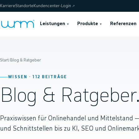
Karriere
Standorte
Kundencenter-Login
↗
Leistungen
Produkte
Referenzen
▾
▾
Start
/
Blog & Ratgeber
WISSEN ·
112
BEITRÄGE
Blog & Ratgeber
Praxiswissen für Onlinehandel und Mittelstand
und Schnittstellen bis zu KI, SEO und Onlinemark