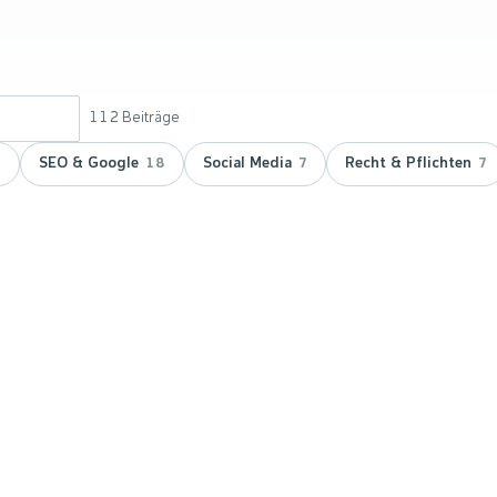
112
Beiträge
SEO & Google
Social Media
Recht & Pflichten
9
18
7
7
 doppelt
vicepartner