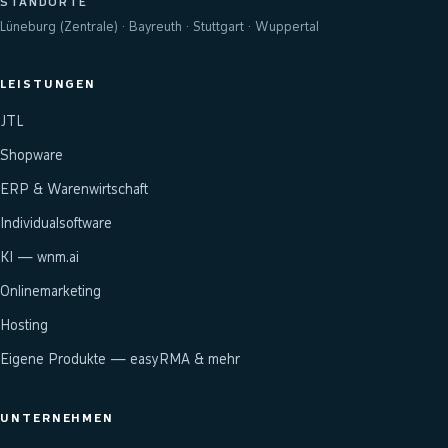
STANDORTE
Lüneburg (Zentrale) · Bayreuth · Stuttgart · Wuppertal
LEISTUNGEN
JTL
Shopware
ERP & Warenwirtschaft
Individualsoftware
KI — wnm.ai
Onlinemarketing
Hosting
Eigene Produkte — easyRMA & mehr
UNTERNEHMEN