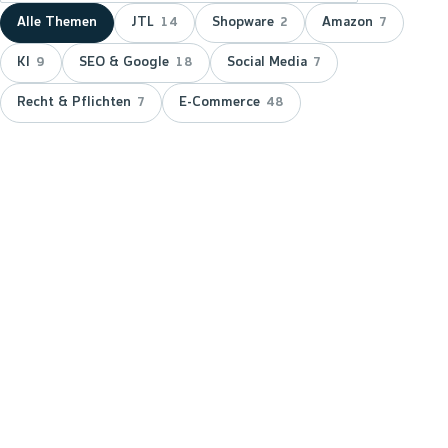
Alle Themen
JTL
Shopware
Amazon
14
2
7
KI
SEO & Google
Social Media
9
18
7
Recht & Pflichten
E-Commerce
7
48
NEUESTER BEITRAG ·
JTL
JTL zeichnet wnm doppelt aus:
15 Jahre Servicepartner &
Platinum-Status
JTL hat wnm 2026 doppelt ausgezeichnet: für 15
Jahre Partnerschaft als JTL-Servicepartner und mit
dem Platinum-Status — der höchsten Stufe im