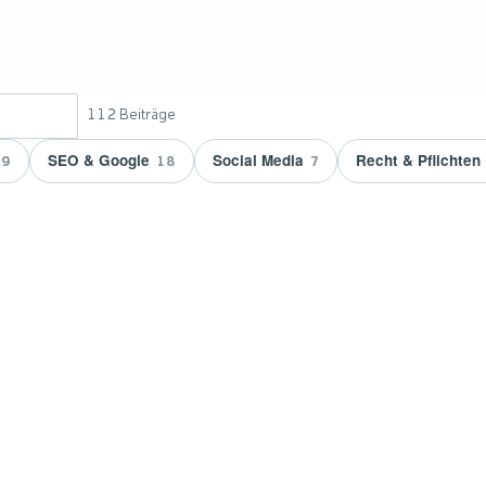
112
Beiträge
SEO & Google
Social Media
Recht & Pflichten
9
18
7
 doppelt
vicepartner