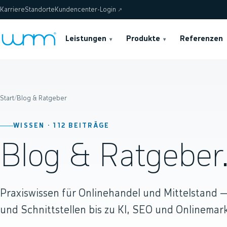
Karriere
Standorte
Kundencenter-Login
↗
Leistungen
Produkte
Referenzen
▾
▾
Start
/
Blog & Ratgeber
WISSEN ·
112
BEITRÄGE
Blog & Ratgeber
Praxiswissen für Onlinehandel und Mittelstand
und Schnittstellen bis zu KI, SEO und Onlinemark