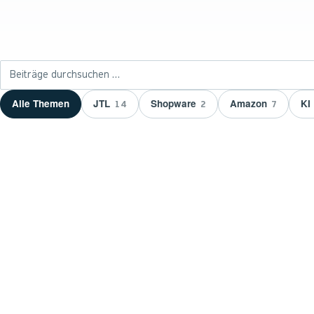
Beiträge durchsuchen
JTL
Shopware
Amazon
KI
Alle Themen
14
2
7
NEUESTER BEITRAG ·
JTL
JTL zeichnet wnm
aus: 15 Jahre Ser