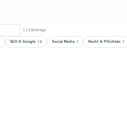
112
Beiträge
SEO & Google
Social Media
Recht & Pflichten
9
18
7
7
 doppelt
vicepartner