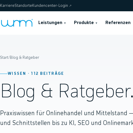
Karriere
Standorte
Kundencenter-Login
↗
Leistungen
Produkte
Referenzen
▾
▾
Start
/
Blog & Ratgeber
WISSEN ·
112
BEITRÄGE
Blog & Ratgeber
Praxiswissen für Onlinehandel und Mittelstand
und Schnittstellen bis zu KI, SEO und Onlinemark