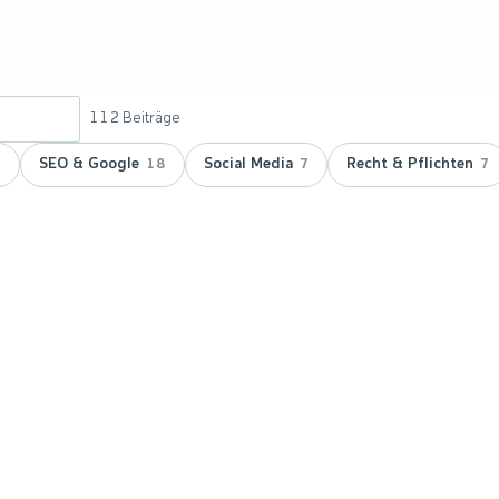
112
Beiträge
SEO & Google
Social Media
Recht & Pflichten
9
18
7
7
 doppelt
vicepartner