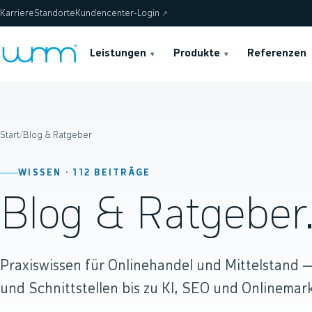
Karriere
Standorte
Kundencenter-Login
↗
Leistungen
Produkte
Referenzen
▾
▾
Start
/
Blog & Ratgeber
WISSEN ·
112
BEITRÄGE
Blog & Ratgeber
Praxiswissen für Onlinehandel und Mittelstand
und Schnittstellen bis zu KI, SEO und Onlinemark