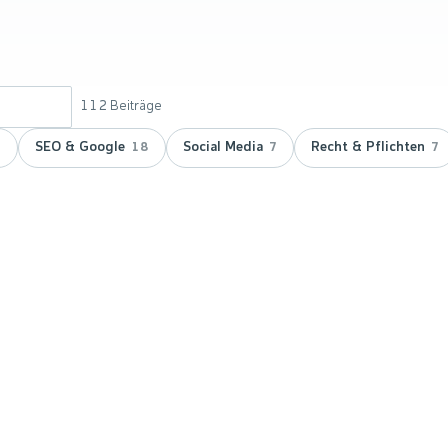
112
Beiträge
SEO & Google
Social Media
Recht & Pflichten
9
18
7
7
 doppelt
vicepartner