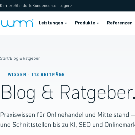
Karriere
Standorte
Kundencenter-Login
↗
Leistungen
Produkte
Referenzen
▾
▾
Start
/
Blog & Ratgeber
WISSEN ·
112
BEITRÄGE
Blog & Ratgeber
Praxiswissen für Onlinehandel und Mittelstand
und Schnittstellen bis zu KI, SEO und Onlinemark