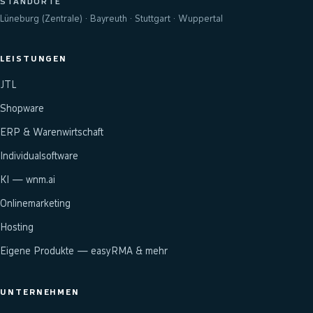
STANDORTE
Lüneburg (Zentrale) · Bayreuth · Stuttgart · Wuppertal
LEISTUNGEN
JTL
Shopware
ERP & Warenwirtschaft
Individualsoftware
KI — wnm.ai
Onlinemarketing
Hosting
Eigene Produkte — easyRMA & mehr
UNTERNEHMEN