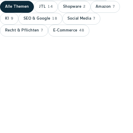
Alle Themen
JTL
Shopware
Amazon
14
2
7
KI
SEO & Google
Social Media
9
18
7
Recht & Pflichten
E-Commerce
7
48
NEUESTER BEITRAG ·
JTL
JTL zeichnet wnm doppelt aus:
15 Jahre Servicepartner &
Platinum-Status
JTL hat wnm 2026 doppelt ausgezeichnet: für 15
Jahre Partnerschaft als JTL-Servicepartner und mit
dem Platinum-Status — der höchsten Stufe im