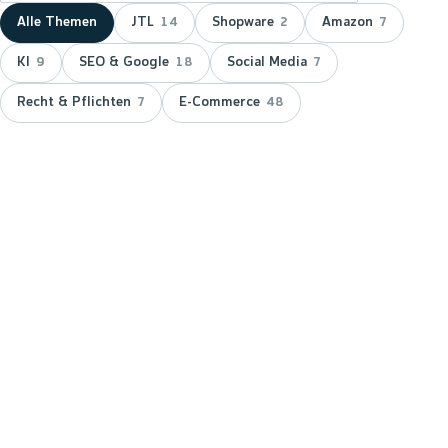
Alle Themen
JTL
Shopware
Amazon
14
2
7
KI
SEO & Google
Social Media
9
18
7
Recht & Pflichten
E-Commerce
7
48
NEUESTER BEITRAG ·
JTL
JTL zeichnet wnm doppelt aus:
15 Jahre Servicepartner &
Platinum-Status
JTL hat wnm 2026 doppelt ausgezeichnet: für 15
Jahre Partnerschaft als JTL-Servicepartner und mit
dem Platinum-Status — der höchsten Stufe im