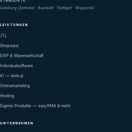
STANDORTE
Lüneburg (Zentrale) · Bayreuth · Stuttgart · Wuppertal
LEISTUNGEN
JTL
Shopware
ERP & Warenwirtschaft
Individualsoftware
KI — wnm.ai
Onlinemarketing
Hosting
Eigene Produkte — easyRMA & mehr
UNTERNEHMEN