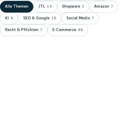
Alle Themen
JTL
Shopware
Amazon
14
2
7
KI
SEO & Google
Social Media
9
18
7
Recht & Pflichten
E-Commerce
7
48
NEUESTER BEITRAG ·
JTL
JTL zeichnet wnm doppelt aus:
15 Jahre Servicepartner &
Platinum-Status
JTL hat wnm 2026 doppelt ausgezeichnet: für 15
Jahre Partnerschaft als JTL-Servicepartner und mit
dem Platinum-Status — der höchsten Stufe im