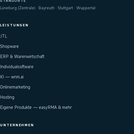
STANDORTE
Lüneburg (Zentrale) · Bayreuth · Stuttgart · Wuppertal
LEISTUNGEN
JTL
Shopware
ERP & Warenwirtschaft
Individualsoftware
KI — wnm.ai
Onlinemarketing
Hosting
Eigene Produkte — easyRMA & mehr
UNTERNEHMEN