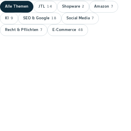
Alle Themen
JTL
Shopware
Amazon
14
2
7
KI
SEO & Google
Social Media
9
18
7
Recht & Pflichten
E-Commerce
7
48
NEUESTER BEITRAG ·
JTL
JTL zeichnet wnm doppelt aus:
15 Jahre Servicepartner &
Platinum-Status
JTL hat wnm 2026 doppelt ausgezeichnet: für 15
Jahre Partnerschaft als JTL-Servicepartner und mit
dem Platinum-Status — der höchsten Stufe im