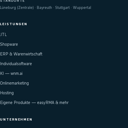
STANDORTE
Lüneburg (Zentrale) · Bayreuth · Stuttgart · Wuppertal
LEISTUNGEN
JTL
Shopware
ERP & Warenwirtschaft
Individualsoftware
KI — wnm.ai
Onlinemarketing
Hosting
Eigene Produkte — easyRMA & mehr
UNTERNEHMEN