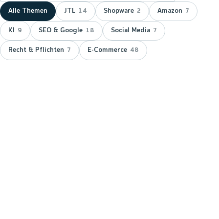
Alle Themen
JTL
Shopware
Amazon
14
2
7
KI
SEO & Google
Social Media
9
18
7
Recht & Pflichten
E-Commerce
7
48
NEUESTER BEITRAG ·
JTL
JTL zeichnet wnm doppelt aus:
15 Jahre Servicepartner &
Platinum-Status
JTL hat wnm 2026 doppelt ausgezeichnet: für 15
Jahre Partnerschaft als JTL-Servicepartner und mit
dem Platinum-Status — der höchsten Stufe im