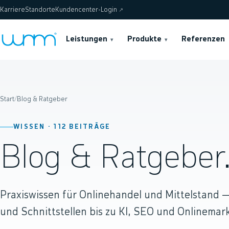
Karriere
Standorte
Kundencenter-Login
↗
Leistungen
Produkte
Referenzen
▾
▾
Start
/
Blog & Ratgeber
WISSEN ·
112
BEITRÄGE
Blog & Ratgeber
Praxiswissen für Onlinehandel und Mittelstand
und Schnittstellen bis zu KI, SEO und Onlinemark