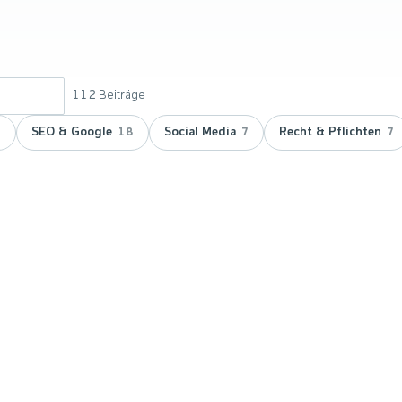
112
Beiträge
SEO & Google
Social Media
Recht & Pflichten
9
18
7
7
 doppelt
vicepartner