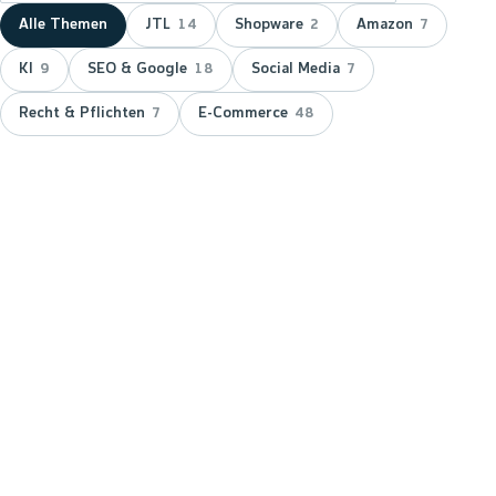
Alle Themen
JTL
Shopware
Amazon
14
2
7
KI
SEO & Google
Social Media
9
18
7
Recht & Pflichten
E-Commerce
7
48
NEUESTER BEITRAG ·
JTL
JTL zeichnet wnm doppelt aus:
15 Jahre Servicepartner &
Platinum-Status
JTL hat wnm 2026 doppelt ausgezeichnet: für 15
Jahre Partnerschaft als JTL-Servicepartner und mit
dem Platinum-Status — der höchsten Stufe im