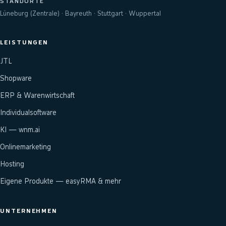
STANDORTE
Lüneburg (Zentrale) · Bayreuth · Stuttgart · Wuppertal
LEISTUNGEN
JTL
Shopware
ERP & Warenwirtschaft
Individualsoftware
KI — wnm.ai
Onlinemarketing
Hosting
Eigene Produkte — easyRMA & mehr
UNTERNEHMEN