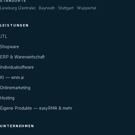
STANDORTE
Lüneburg (Zentrale) · Bayreuth · Stuttgart · Wuppertal
LEISTUNGEN
JTL
Shopware
ERP & Warenwirtschaft
Individualsoftware
KI — wnm.ai
Onlinemarketing
Hosting
Eigene Produkte — easyRMA & mehr
UNTERNEHMEN