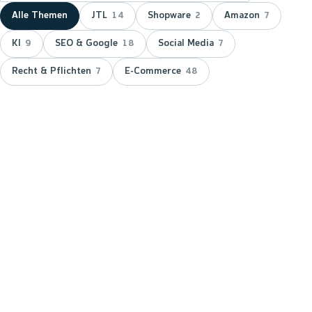
Alle Themen
JTL
Shopware
Amazon
14
2
7
KI
SEO & Google
Social Media
9
18
7
Recht & Pflichten
E-Commerce
7
48
NEUESTER BEITRAG ·
JTL
JTL zeichnet wnm doppelt aus:
15 Jahre Servicepartner &
Platinum-Status
JTL hat wnm 2026 doppelt ausgezeichnet: für 15
Jahre Partnerschaft als JTL-Servicepartner und mit
dem Platinum-Status — der höchsten Stufe im