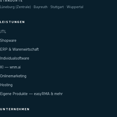
STANDORTE
Lüneburg (Zentrale) · Bayreuth · Stuttgart · Wuppertal
LEISTUNGEN
JTL
Shopware
ERP & Warenwirtschaft
Individualsoftware
KI — wnm.ai
Onlinemarketing
Hosting
Eigene Produkte — easyRMA & mehr
UNTERNEHMEN