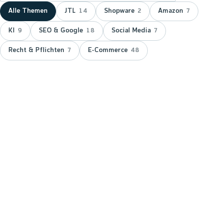
Alle Themen
JTL
Shopware
Amazon
14
2
7
KI
SEO & Google
Social Media
9
18
7
Recht & Pflichten
E-Commerce
7
48
NEUESTER BEITRAG ·
JTL
JTL zeichnet wnm doppelt aus:
15 Jahre Servicepartner &
Platinum-Status
JTL hat wnm 2026 doppelt ausgezeichnet: für 15
Jahre Partnerschaft als JTL-Servicepartner und mit
dem Platinum-Status — der höchsten Stufe im