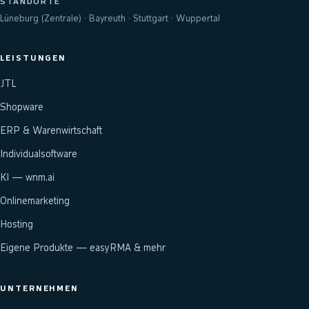
STANDORTE
Lüneburg (Zentrale) · Bayreuth · Stuttgart · Wuppertal
LEISTUNGEN
JTL
Shopware
ERP & Warenwirtschaft
Individualsoftware
KI — wnm.ai
Onlinemarketing
Hosting
Eigene Produkte — easyRMA & mehr
UNTERNEHMEN