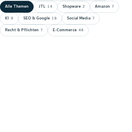
Alle Themen
JTL
Shopware
Amazon
14
2
7
KI
SEO & Google
Social Media
9
18
7
Recht & Pflichten
E-Commerce
7
48
NEUESTER BEITRAG ·
JTL
JTL zeichnet wnm doppelt aus:
15 Jahre Servicepartner &
Platinum-Status
JTL hat wnm 2026 doppelt ausgezeichnet: für 15
Jahre Partnerschaft als JTL-Servicepartner und mit
dem Platinum-Status — der höchsten Stufe im