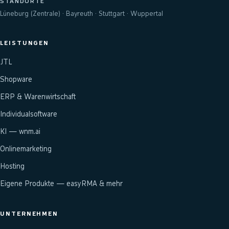
STANDORTE
Lüneburg (Zentrale) · Bayreuth · Stuttgart · Wuppertal
LEISTUNGEN
JTL
Shopware
ERP & Warenwirtschaft
Individualsoftware
KI — wnm.ai
Onlinemarketing
Hosting
Eigene Produkte — easyRMA & mehr
UNTERNEHMEN