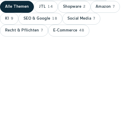
Alle Themen
JTL
Shopware
Amazon
14
2
7
KI
SEO & Google
Social Media
9
18
7
Recht & Pflichten
E-Commerce
7
48
NEUESTER BEITRAG ·
JTL
JTL zeichnet wnm doppelt aus:
15 Jahre Servicepartner &
Platinum-Status
JTL hat wnm 2026 doppelt ausgezeichnet: für 15
Jahre Partnerschaft als JTL-Servicepartner und mit
dem Platinum-Status — der höchsten Stufe im