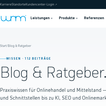
Karriere
Standorte
Kundencenter-Login
↗
Leistungen
Produkte
Referenzen
▾
▾
Start
/
Blog & Ratgeber
WISSEN ·
112
BEITRÄGE
Blog & Ratgeber
Praxiswissen für Onlinehandel und Mittelstand
und Schnittstellen bis zu KI, SEO und Onlinemark