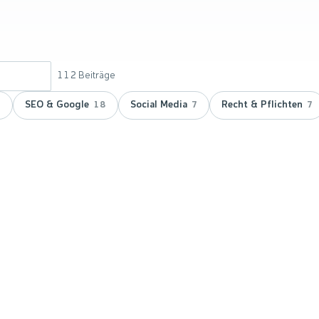
112
Beiträge
SEO & Google
Social Media
Recht & Pflichten
9
18
7
7
 doppelt
vicepartner