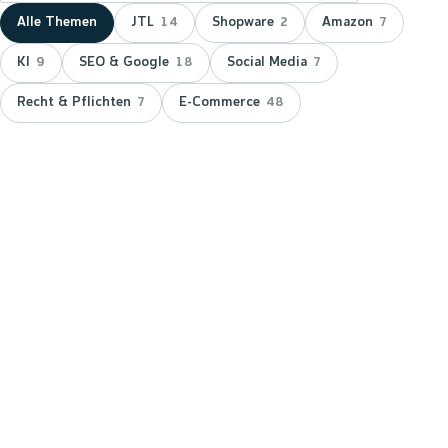
Alle Themen
JTL
Shopware
Amazon
14
2
7
KI
SEO & Google
Social Media
9
18
7
Recht & Pflichten
E-Commerce
7
48
NEUESTER BEITRAG ·
JTL
JTL zeichnet wnm doppelt aus:
15 Jahre Servicepartner &
Platinum-Status
JTL hat wnm 2026 doppelt ausgezeichnet: für 15
Jahre Partnerschaft als JTL-Servicepartner und mit
dem Platinum-Status — der höchsten Stufe im