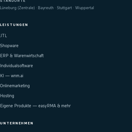
STANDORTE
Lüneburg (Zentrale) · Bayreuth · Stuttgart · Wuppertal
LEISTUNGEN
JTL
Shopware
ERP & Warenwirtschaft
Individualsoftware
KI — wnm.ai
Onlinemarketing
Hosting
Eigene Produkte — easyRMA & mehr
UNTERNEHMEN