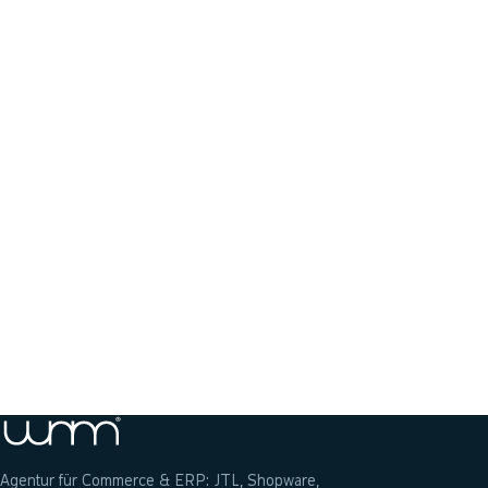
Jetzt anrufen: 04131 22782-80
Anfrage senden
Agentur für Commerce & ERP: JTL, Shopware,