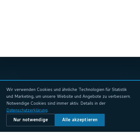
verklebt.
Eigene Server im deutschen Rechenzentrum und eigene
Produkte
(easyRMA, WorkerAlarm, wnm.ai) —
Entwicklung und Betrieb bleiben im Haus.
Systemneutrale Empfehlung
— wir raten zu dem System,
das zu Ihnen passt, nicht zu dem mit der höchsten Partner-
Provision.
Wir verwenden Cookies und ähnliche Technologien für Statistik
und Marketing, um unsere Website und Angebote zu verbessern.
Notwendige Cookies sind immer aktiv. Details in der
Datenschutzerklärung
.
Nur notwendige
Alle akzeptieren