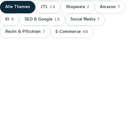
Alle Themen
JTL
Shopware
Amazon
14
2
7
KI
SEO & Google
Social Media
9
18
7
Recht & Pflichten
E-Commerce
7
48
NEUESTER BEITRAG ·
JTL
JTL zeichnet wnm doppelt aus:
15 Jahre Servicepartner &
Platinum-Status
JTL hat wnm 2026 doppelt ausgezeichnet: für 15
Jahre Partnerschaft als JTL-Servicepartner und mit
dem Platinum-Status — der höchsten Stufe im