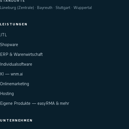
STANDORTE
Lüneburg (Zentrale) · Bayreuth · Stuttgart · Wuppertal
LEISTUNGEN
JTL
Shopware
ERP & Warenwirtschaft
Individualsoftware
KI — wnm.ai
Onlinemarketing
Hosting
Eigene Produkte — easyRMA & mehr
UNTERNEHMEN