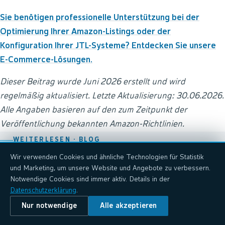
Sie benötigen professionelle Unterstützung bei der
Optimierung Ihrer Amazon-Listings oder der
Konfiguration Ihrer JTL-Systeme? Entdecken Sie unsere
E-Commerce-Lösungen.
Dieser Beitrag wurde Juni 2026 erstellt und wird
regelmäßig aktualisiert. Letzte Aktualisierung: 30.06.2026.
Alle Angaben basieren auf den zum Zeitpunkt der
Veröffentlichung bekannten Amazon-Richtlinien.
WEITERLESEN ·
BLOG
Wir verwenden Cookies und ähnliche Technologien für Statistik
Das könnte Sie auch interessieren.
und Marketing, um unsere Website und Angebote zu verbessern.
Alle Beiträge im Blog
→
Notwendige Cookies sind immer aktiv. Details in der
Datenschutzerklärung
.
Nur notwendige
Alle akzeptieren