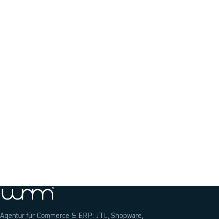
Jetzt anrufen: 04131 22782-80
Anfrage senden
Agentur für Commerce & ERP: JTL, Shopware,