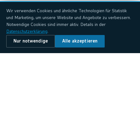
Wir verwenden Cookies und ähnliche Technologien für Statistik
und Marketing, um unsere Website und Angebote zu verbessern.
Notwendige Cookies sind immer aktiv. Details in der
Datenschutzerklärung
.
Nur notwendige
Alle akzeptieren
Alle Standorte
Bayreuth
Lüneburg