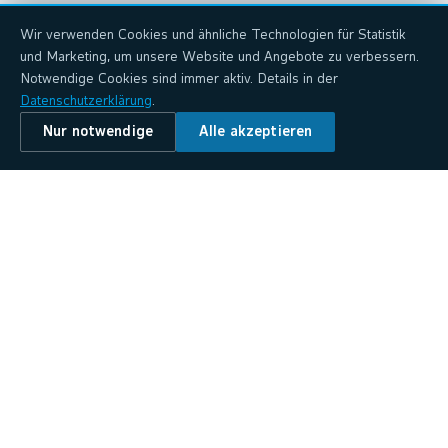
Wir verwenden Cookies und ähnliche Technologien für Statistik
und Marketing, um unsere Website und Angebote zu verbessern.
Notwendige Cookies sind immer aktiv. Details in der
Datenschutzerklärung
.
Nur notwendige
Alle akzeptieren
Alle Standorte
Bayreuth
Lüneburg