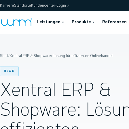
Karriere
Standorte
Kundencenter-Login
↗
Leistungen
Produkte
Referenzen
▾
▾
Start
/
Xentral ERP & Shopware: Lösung für effizienten Onlinehandel
BLOG
Xentral ERP &
Shopware: Lösun