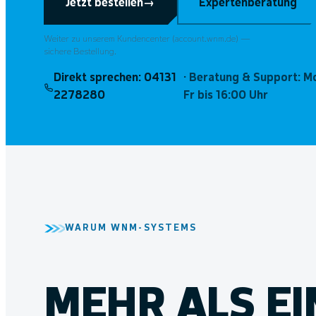
Jetzt bestellen
→
Expertenberatung
Weiter zu unserem Kundencenter (account.wnm.de) —
sichere Bestellung.
Direkt sprechen:
04131
· Beratung & Support: 
2278280
Fr bis 16:00 Uhr
WARUM WNM-SYSTEMS
MEHR ALS EI