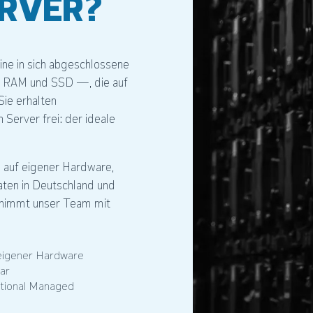
RVER?
ine in sich abgeschlossene
 RAM und SSD —, die auf
Sie erhalten
 Server frei: der ideale
n
auf eigener Hardware,
aten in Deutschland und
rnimmt unser Team mit
eigener Hardware
ar
tional Managed