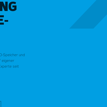
UNG
E-
Eigene Hardware · deutsche Re
SD-Speicher und
 eigener
xperte seit