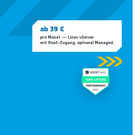
ab 39 €
pro Monat — Linux vServer
mit Root-Zugang, optional Managed.
chenzentren