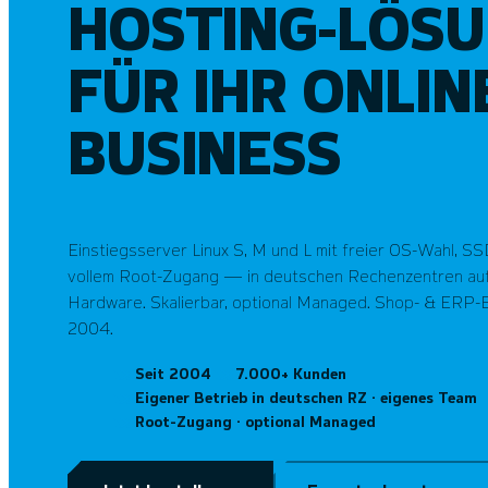
HOSTING-LÖS
FÜR IHR ONLIN
BUSINESS
Einstiegsserver Linux S, M und L mit freier OS-Wahl, S
vollem Root-Zugang — in deutschen Rechenzentren auf
Hardware. Skalierbar, optional Managed. Shop- & ERP-E
2004.
Seit 2004
7.000+ Kunden
Eigener Betrieb in deutschen RZ · eigenes Team
Root-Zugang · optional Managed