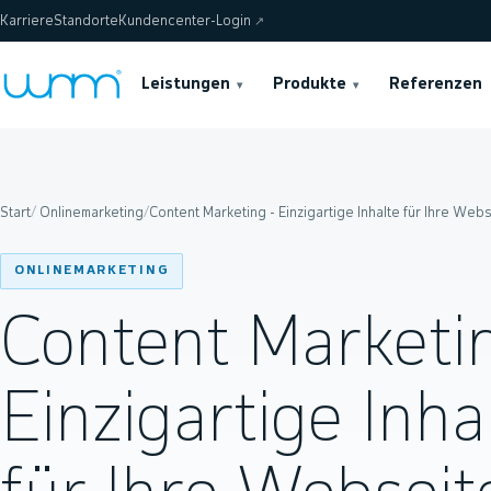
Karriere
Standorte
Kundencenter-Login
↗
Leistungen
Produkte
Referenzen
▾
▾
Start
/
Onlinemarketing
/
Content Marketing - Einzigartige Inhalte für Ihre Web
ONLINEMARKETING
Content Marketin
Einzigartige Inha