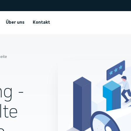
Über uns
Kontakt
seite
g -
lte