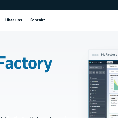
Über uns
Kontakt
MyFactory 
actory