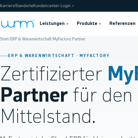
Karriere
Standorte
Kundencenter-Login
↗
Leistungen
Produkte
Referenzen
▾
▾
Start
/
ERP & Warenwirtschaft
/
MyFactory Partner
ERP & WARENWIRTSCHAFT · MYFACTORY
Zertifizierter
MyF
Partner
für den
Mittelstand.