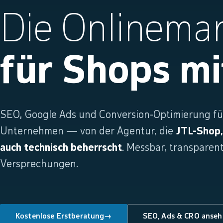
Die Onlinema
für Shops m
SEO, Google Ads und Conversion-Optimierung f
Unternehmen — von der Agentur, die
JTL-Shop
auch technisch beherrscht
. Messbar, transparen
Versprechungen.
Kostenlose Erstberatung
→
SEO, Ads & CRO anseh