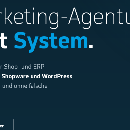
rketing-Agent
it
System
.
ür Shop- und ERP-
, Shopware und WordPress
t und ohne falsche
en