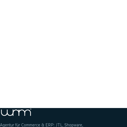
Jetzt anrufen: 04131 22782-80
Anfrage senden
Agentur für Commerce & ERP: JTL, Shopware,