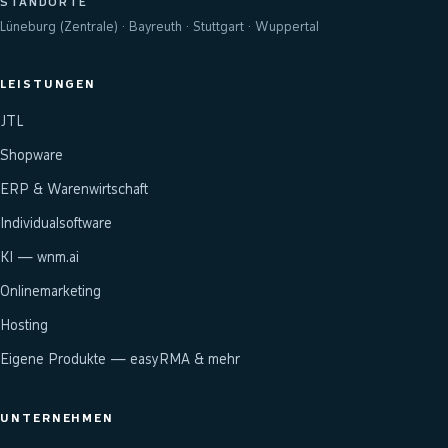
STANDORTE
Lüneburg (Zentrale) · Bayreuth · Stuttgart · Wuppertal
LEISTUNGEN
JTL
Shopware
ERP & Warenwirtschaft
Individualsoftware
KI — wnm.ai
Onlinemarketing
Hosting
Eigene Produkte — easyRMA & mehr
UNTERNEHMEN