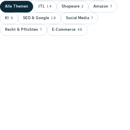
Alle Themen
JTL
Shopware
Amazon
14
2
7
KI
SEO & Google
Social Media
9
18
7
Recht & Pflichten
E-Commerce
7
48
NEUESTER BEITRAG ·
JTL
JTL zeichnet wnm doppelt aus:
15 Jahre Servicepartner &
Platinum-Status
JTL hat wnm 2026 doppelt ausgezeichnet: für 15
Jahre Partnerschaft als JTL-Servicepartner und mit
dem Platinum-Status — der höchsten Stufe im