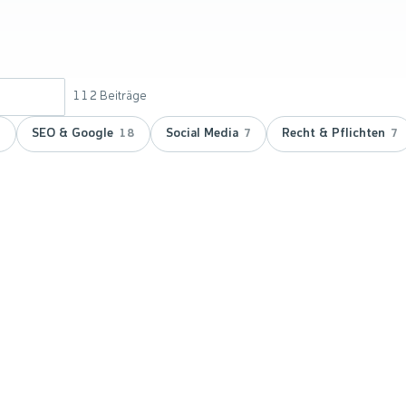
112
Beiträge
SEO & Google
Social Media
Recht & Pflichten
9
18
7
7
 doppelt
vicepartner