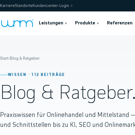
Karriere
Standorte
Kundencenter-Login
↗
Leistungen
Produkte
Referenzen
▾
▾
Start
/
Blog & Ratgeber
WISSEN ·
112
BEITRÄGE
Blog & Ratgeber
Praxiswissen für Onlinehandel und Mittelstand
und Schnittstellen bis zu KI, SEO und Onlinemark