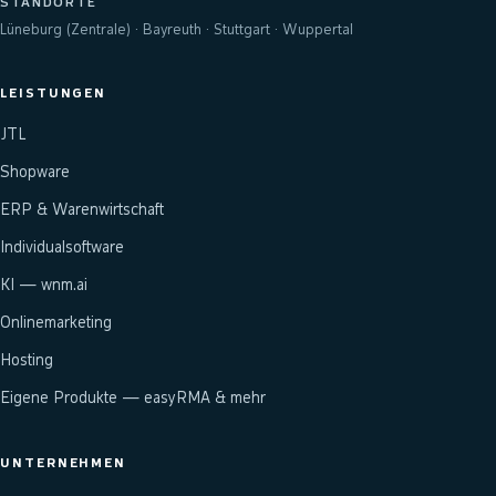
STANDORTE
Lüneburg (Zentrale) · Bayreuth · Stuttgart · Wuppertal
LEISTUNGEN
JTL
Shopware
ERP & Warenwirtschaft
Individualsoftware
KI — wnm.ai
Onlinemarketing
Hosting
Eigene Produkte — easyRMA & mehr
UNTERNEHMEN