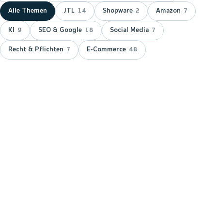
Alle Themen
JTL
Shopware
Amazon
14
2
7
KI
SEO & Google
Social Media
9
18
7
Recht & Pflichten
E-Commerce
7
48
NEUESTER BEITRAG ·
JTL
JTL zeichnet wnm doppelt aus:
15 Jahre Servicepartner &
Platinum-Status
JTL hat wnm 2026 doppelt ausgezeichnet: für 15
Jahre Partnerschaft als JTL-Servicepartner und mit
dem Platinum-Status — der höchsten Stufe im