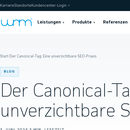
Karriere
Standorte
Kundencenter-Login
↗
Leistungen
Produkte
Referenzen
▾
▾
Start
/
Der Canonical-Tag: Eine unverzichtbare SEO-Praxis
BLOG
Der Canonical-Ta
unverzichtbare 