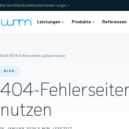
Karriere
Standorte
Kundencenter-Login
↗
Leistungen
Produkte
Referenzen
▾
▾
Start
/
404-Fehlerseiten optimal nutzen
BLOG
404-Fehlerseiten
nutzen