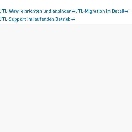
JTL-Wawi einrichten und anbinden
→
JTL-Migration im Detail
→
JTL-Support im laufenden Betrieb
→
Nahtlos im JTL-Ökosystem:
Shop, JTL-Wawi und JTL-
WMS greifen ineinander — Artikel, Bestände und
Bestellungen bleiben automatisch synchron.
OnPage Composer:
Inhalte und Landingpages per Drag-
and-drop pflegen — ohne Entwickler-Einsatz im