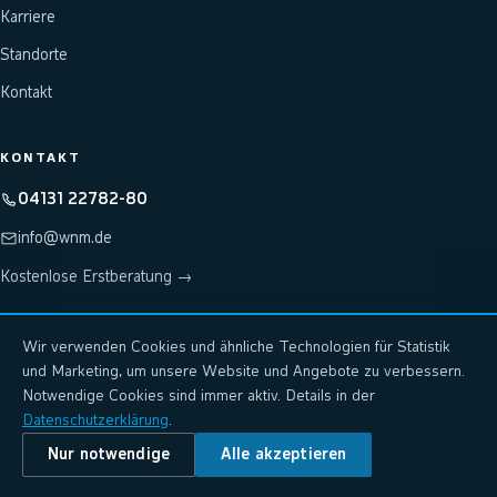
Karriere
Standorte
Kontakt
KONTAKT
04131 22782-80
info@wnm.de
Kostenlose Erstberatung →
Wir verwenden Cookies und ähnliche Technologien für Statistik
Hosting & Rechenzentrum: wnm-systems.de
↗
und Marketing, um unsere Website und Angebote zu verbessern.
KI-Plattform: wnm.ai
↗
Notwendige Cookies sind immer aktiv. Details in der
Datenschutzerklärung
.
Nur notwendige
Alle akzeptieren
©
2026
wnm-systems GmbH · Lüneburg
Impressum
Datenschutz
AGB