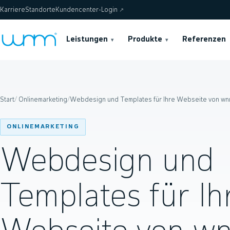
Karriere
Standorte
Kundencenter-Login
↗
Leistungen
Produkte
Referenzen
▾
▾
Start
/
Onlinemarketing
/
Webdesign und Templates für Ihre Webseite von w
ONLINEMARKETING
Webdesign und
Templates für Ih