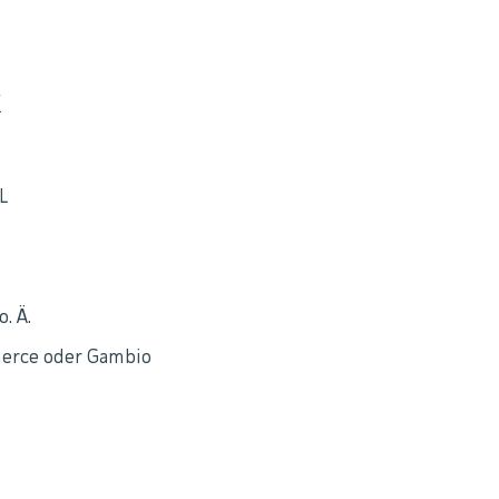
k
L
. Ä.
erce oder Gambio