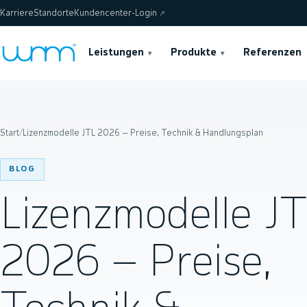
Karriere
Standorte
Kundencenter-Login
↗
Leistungen
Produkte
Referenzen
▾
▾
Start
/
Lizenzmodelle JTL 2026 – Preise, Technik & Handlungsplan
BLOG
Lizenzmodelle J
2026 – Preise,