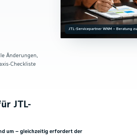
JTL-Servicepartner WNM – Beratung zu
lle Änderungen,
axis-Checkliste
ür JTL-
nd um – gleichzeitig erfordert der