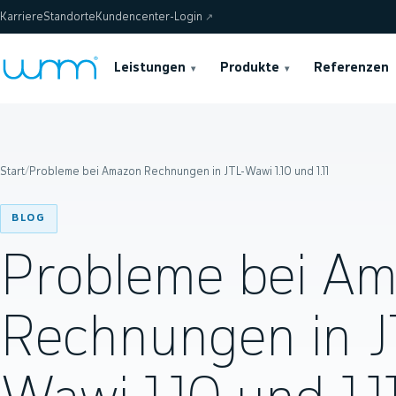
Karriere
Standorte
Kundencenter-Login
↗
Leistungen
Produkte
Referenzen
▾
▾
Start
/
Probleme bei Amazon Rechnungen in JTL-Wawi 1.10 und 1.11
BLOG
Probleme bei A
Rechnungen in J