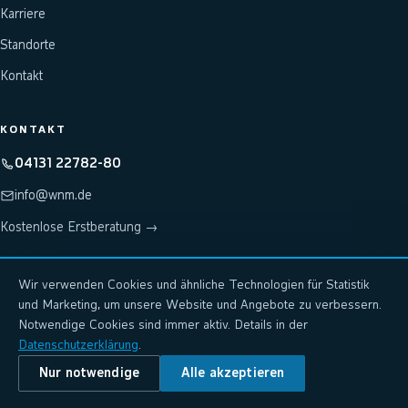
Karriere
Standorte
Kontakt
KONTAKT
04131 22782-80
info@wnm.de
Kostenlose Erstberatung →
Wir verwenden Cookies und ähnliche Technologien für Statistik
Hosting & Rechenzentrum: wnm-systems.de
↗
und Marketing, um unsere Website und Angebote zu verbessern.
KI-Plattform: wnm.ai
↗
Notwendige Cookies sind immer aktiv. Details in der
Datenschutzerklärung
.
Nur notwendige
Alle akzeptieren
©
2026
wnm-systems GmbH · Lüneburg
Impressum
Datenschutz
AGB