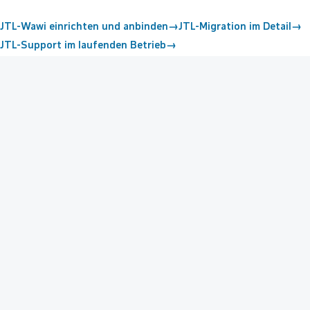
JTL-Wawi einrichten und anbinden
→
JTL-Migration im Detail
→
JTL-Support im laufenden Betrieb
→
Nahtlos im JTL-Ökosystem:
Shop, JTL-Wawi und JTL-
WMS greifen ineinander — Artikel, Bestände und
Bestellungen bleiben automatisch synchron.
OnPage Composer:
Inhalte und Landingpages per Drag-
and-drop pflegen — ohne Entwickler-Einsatz im