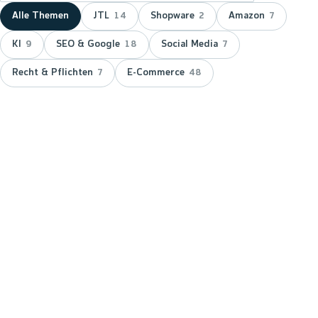
Alle Themen
JTL
Shopware
Amazon
14
2
7
KI
SEO & Google
Social Media
9
18
7
Recht & Pflichten
E-Commerce
7
48
NEUESTER BEITRAG ·
JTL
JTL zeichnet wnm doppelt aus:
15 Jahre Servicepartner &
Platinum-Status
JTL hat wnm 2026 doppelt ausgezeichnet: für 15
Jahre Partnerschaft als JTL-Servicepartner und mit
dem Platinum-Status — der höchsten Stufe im