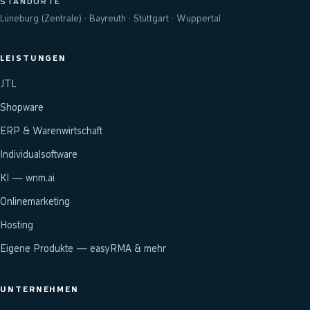
STANDORTE
Lüneburg (Zentrale) · Bayreuth · Stuttgart · Wuppertal
LEISTUNGEN
JTL
Shopware
ERP & Warenwirtschaft
Individualsoftware
KI — wnm.ai
Onlinemarketing
Hosting
Eigene Produkte — easyRMA & mehr
UNTERNEHMEN